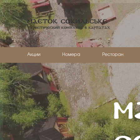
Маеток Сокильське
Туристический комплекс в Карпатах
Акции
Номера
Ресторан
М