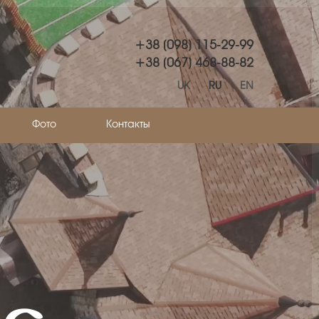
+38 (098) 115-29-99
+38 (067) 468-88-82
UK
RU
EN
Фото
Контакты