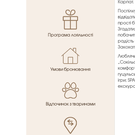
Карпат.
Поспілк
відвідат
прості б
Згадати
Програма лояльності
побачит
радість 
Закохат
Люблячи
„Сокільс
комфорт
Умови бронювання
гуцульс
ігри; S
екскурсі
Відпочинок з тваринами