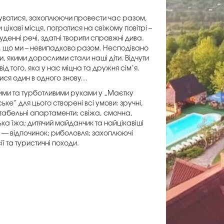
уватися, захоплюючи провести час разом,
и цікаві місця, погратися на свіжому повітрі –
уденні речі, здатні творити справжні дива.
, що ми – невипадково разом. Несподівано
и, якими дорослими стали наші діти. Відчути
від того, яка у нас міцна та дружня сім’я.
ися один в одного знову…
ми та турботливими руками у „Маєтку
ьке” для цього створені всі умови: зручні,
абельні апартаменти; свіжа, смачна,
ька їжа; дитячий майданчик та найцікавіші
PA — відпочинок; риболовля; захоплюючі
ї та туристичні походи.