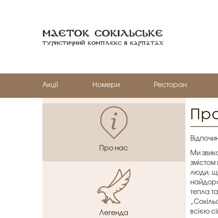
Маеток Сокiльське
Туристичний комплекс в Карпатах
Акції
Номери
Ресторан
Пр
Відпочи
Про нас
Ми звик
змістом 
люди, щ
найдоро
тепла т
„Сокіль
всією с
Легенда