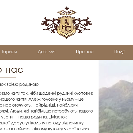
Тарифи
Дозвілля
Про нас
Події
о нас
нок всією родиною
аємо жити так, ніби щоденні рудинні клопоти є
нашого життя. Але ж головне у ньому – це
о нас оточують. Найрідніші, найближчі,
жчі. Люди, які найбільше потребують нашого
а уваги — наша родина. „Маєток
ське” дарує унікальну нагоду відпочинку
ім’єю в найчарівнішому куточку українських